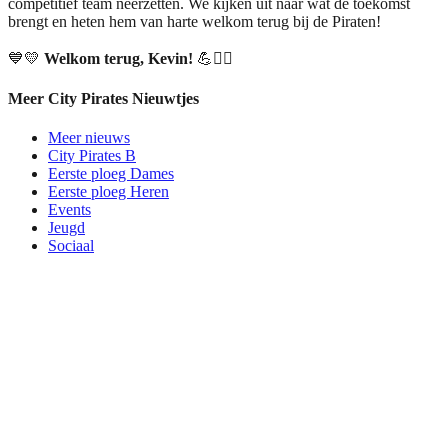
competitief team neerzetten. We kijken uit naar wat de toekomst
brengt en heten hem van harte welkom terug bij de Piraten!
💙💛
Welkom terug, Kevin!
💪🏴‍☠️
Meer City Pirates Nieuwtjes
Meer nieuws
City Pirates B
Eerste ploeg Dames
Eerste ploeg Heren
Events
Jeugd
Sociaal