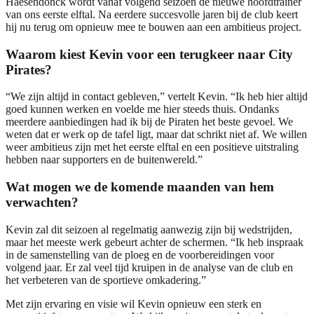
Haesendonck wordt vanaf volgend seizoen de nieuwe hoofdtrainer
van ons eerste elftal. Na eerdere succesvolle jaren bij de club keert
hij nu terug om opnieuw mee te bouwen aan een ambitieus project.
Waarom kiest Kevin voor een terugkeer naar City
Pirates?
“We zijn altijd in contact gebleven,” vertelt Kevin. “Ik heb hier altijd
goed kunnen werken en voelde me hier steeds thuis. Ondanks
meerdere aanbiedingen had ik bij de Piraten het beste gevoel. We
weten dat er werk op de tafel ligt, maar dat schrikt niet af. We willen
weer ambitieus zijn met het eerste elftal en een positieve uitstraling
hebben naar supporters en de buitenwereld.”
Wat mogen we de komende maanden van hem
verwachten?
Kevin zal dit seizoen al regelmatig aanwezig zijn bij wedstrijden,
maar het meeste werk gebeurt achter de schermen. “Ik heb inspraak
in de samenstelling van de ploeg en de voorbereidingen voor
volgend jaar. Er zal veel tijd kruipen in de analyse van de club en
het verbeteren van de sportieve omkadering.”
Met zijn ervaring en visie wil Kevin opnieuw een sterk en